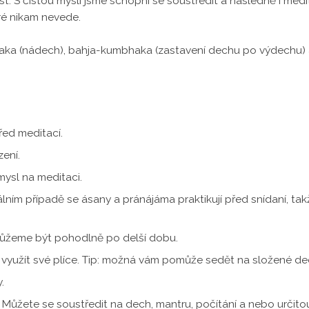
anost. S čistou myslí jsme schopni se soustředit a následně i me
ré nikam nevede.
puraka (nádech), bahja-kumbhaka (zastavení dechu po výdechu
řed meditací.
zení.
mysl na meditaci.
eálním případě se ásany a pránájáma praktikují před snídaní, ta
 můžeme být pohodlně po delší dobu.
o využít své plíce. Tip: možná vám pomůže sedět na složené d
.
žete se soustředit na dech, mantru, počítání a nebo určitou č