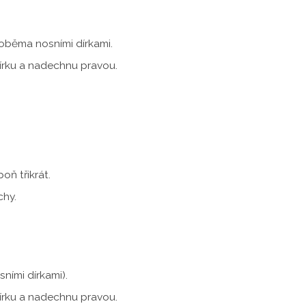
oběma nosními dírkami.
írku a nadechnu pravou.
ň třikrát.
chy.
ními dírkami).
írku a nadechnu pravou.