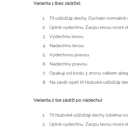
Varianta 1 (bez zádrže):
Tři udždžájí dechy. Dýchám normálně 
Úplně vydechnu. Zacpu levou nosní d
Vydechnu levou.
Nadechnu levou.
Vydechnou pravou.
Nadechnu pravou.
Opakuji od bodu 3 znovu celkem alespo
Na závěr opět tři hluboké udždžájí de
Varianta 2 (se zádrží po nádechu)
Tři hluboké udždžájí dechy (oběma nos
Úplně vydechnu. Zacpu levou nosní d