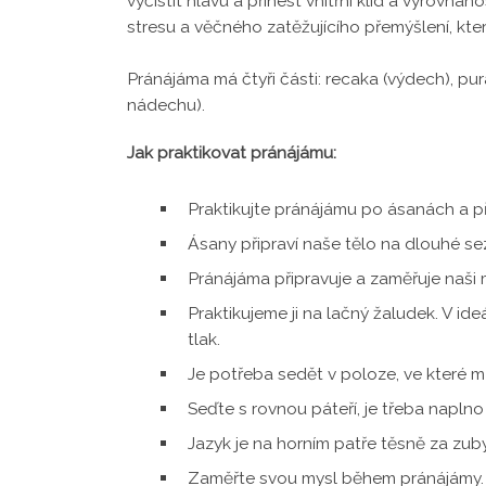
vyčistit hlavu a přinést vnitřní klid a vyrovn
stresu a věčného zatěžujícího přemýšlení, kte
Pránájáma má čtyři části: recaka (výdech), 
nádechu).
Jak praktikovat pránájámu:
Praktikujte pránájámu po ásanách a p
Ásany připraví naše tělo na dlouhé se
Pránájáma připravuje a zaměřuje naši 
Praktikujeme ji na lačný žaludek. V id
tlak.
Je potřeba sedět v poloze, ve které
Seďte s rovnou páteří, je třeba napln
Jazyk je na horním patře těsně za zuby
Zaměřte svou mysl během pránájámy. Mů