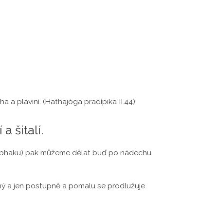
ha a pláviní. (Hathajóga pradípika II.44)
a šitalí.
kumbhaku) pak můžeme dělat buď po nádechu
ný a jen postupně a pomalu se prodlužuje