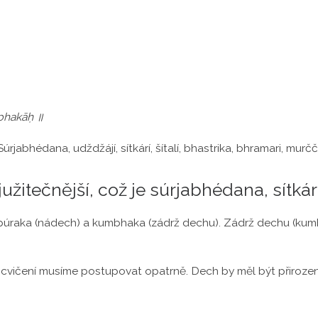
mbhakāḥ ॥
abhédana, udždžájí, sítkárí, šítalí, bhastrika, bhramari, murčč
žitečnější, což je súrjabhédana, sítkárí 
h), púraka (nádech) a kumbhaka (zádrž dechu). Zádrž dechu (
h cvičení musíme postupovat opatrně. Dech by měl být přiroze