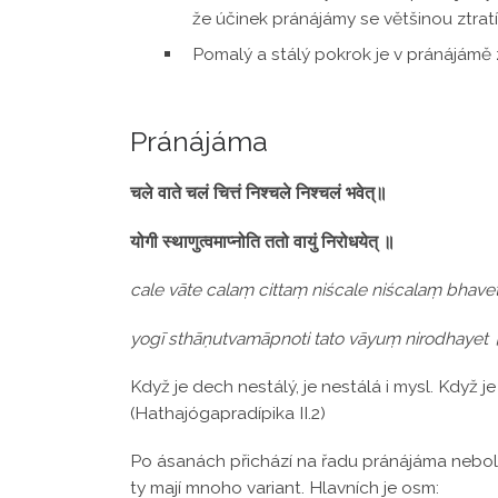
že účinek pránájámy se většinou ztratí
Pomalý a stálý pokrok je v pránájámě 
Pránájáma
चले वाते चलं चित्तं निश्चले निश्चलं भवेत्॥
योगी स्थाणुत्वमाप्नोति ततो वायुं निरोधयेत् ॥
cale vāte calaṃ cittaṃ niścale niścalaṃ bhave
yogī sthāṇutvamāpnoti tato vāyuṃ nirodhayet 
Když je dech nestálý, je nestálá i mysl. Když j
(Hathajógapradípika II.2)
Po ásanách přichází na řadu pránájáma neboli 
ty mají mnoho variant. Hlavních je osm: