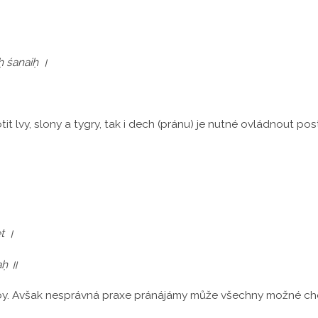
ḥ śanaiḥ ।
it lvy, slony a tygry, tak i dech (pránu) je nutné ovládnout p
t ।
aḥ ॥
by. Avšak nesprávná praxe pránájámy může všechny možné chor