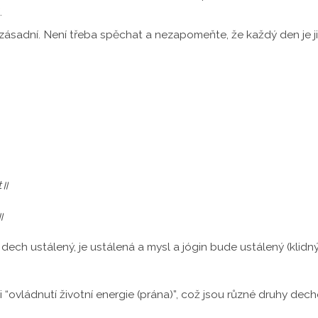
.
zásadní. Není třeba spěchat a nezapomeňte, že každý den je ji
t॥
॥
e dech ustálený, je ustálená a mysl a jógin bude ustálený (klidný
“ovládnutí životní energie (prána)”, což jsou různé druhy decho