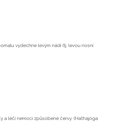
omalu vydechne levým nádí (tj. levou nosní
váty a léči nemoci způsobené červy. (Hathajóga