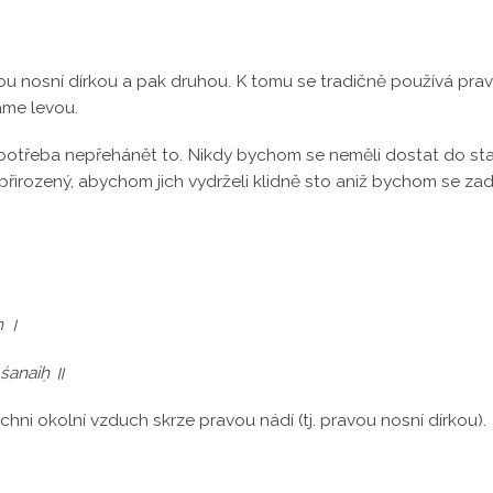
u nosní dírkou a pak druhou. K tomu se tradičně používá prav
áme levou.
 potřeba nepřehánět to. Nikdy bychom se neměli dostat do st
k přirozený, abychom jich vydrželi klidně sto aniž bychom se za
ḥ ।
śanaiḥ ॥
i okolní vzduch skrze pravou nádí (tj. pravou nosní dírkou).