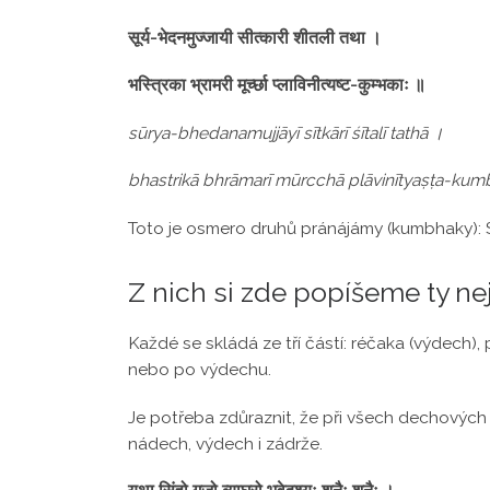
सूर्य-भेदनमुज्जायी सीत्कारी शीतली तथा ।
भस्त्रिका भ्रामरी मूर्च्छा प्लाविनीत्यष्ट-कुम्भकाः ॥
sūrya-bhedanamujjāyī sītkārī śītalī tathā ।
bhastrikā bhrāmarī mūrcchā plāvinītyaṣṭa-ku
Toto je osmero druhů pránájámy (kumbhaky): Súrj
Z nich si zde popíšeme ty neju
Každé se skládá ze tří částí: réčaka (výdec
nebo po výdechu.
Je potřeba zdůraznit, že při všech dechovýc
nádech, výdech i zádrže.