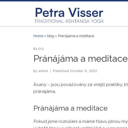
Skip to content
Home
»
blog
»
Pránájáma a meditace
BLOG
Pránájáma a meditace
by
admin
|
Published
October 8, 2022
Ásany – jsou považovány za vnější praktiky, kt
pránájáma.
Pránájáma a meditace
Pokud jsme rozrušeni a máme hlavu plnou my