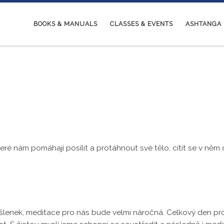
BOOKS & MANUALS
CLASSES & EVENTS
ASHTANGA
eré nám pomáhají posílit a protáhnout své tělo, cítit se v něm
šlenek, meditace pro nás bude velmi náročná. Celkový den p