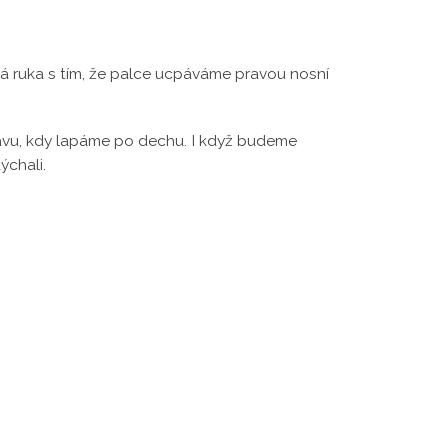
á ruka s tím, že palce ucpáváme pravou nosní
avu, kdy lapáme po dechu. I když budeme
dýchali.