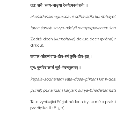
ततः शनैः सव्य-नाड्या रेचयेत्पवनं शनैः ॥
ākeśādānakhāgrācca nirodhāvadhi kumbhayet
tataḥ śanaiḥ savya-nāḍyā recayetpavanaṃ śan
Zadrží dech (
kumbhaka
) dokud dech (prána) 
dírkou).
कपाल-शोधनं वात-दोष-घ्नं कृमि-दोष-हृत् ।
पुनः पुनरिदं कार्यं सूर्य-भेदनमुत्तमम् ॥
kapāla-śodhanaṃ vāta-doṣa-ghnaṃ kṛmi-doṣa
punaḥ punaridaṃ kāryaṃ sūrya-bhedanamut
Tato vynikající Súrjabhédana by se měla prakti
pradípika II.48-50)