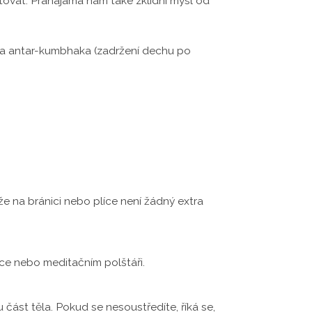
ditovat. Pránájáma nám také zklidní mysl od
) a antar-kumbhaka (zadržení dechu po
kže na bránici nebo plíce není žádný extra
ece nebo meditačním polštáři.
ást těla. Pokud se nesoustředíte, říká se,