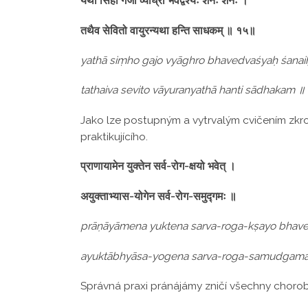
यथा सिंहो गजो व्याघ्रो भवेद्वश्यः शनैः शनैः ।
तथैव सेवितो वायुरन्यथा हन्ति साधकम् ॥ १५॥
yathā siṃho gajo vyāghro bhavedvaśyaḥ śanai
tathaiva sevito vāyuranyathā hanti sādhakam ॥
Jako lze postupným a vytrvalým cvičením zkrot
praktikujícího.
प्राणायामेन युक्तेन सर्व-रोग-क्षयो भवेत् ।
अयुक्ताभ्यास-योगेन सर्व-रोग-समुद्गमः ॥
prāṇāyāmena yuktena sarva-roga-kṣayo bhave
ayuktābhyāsa-yogena sarva-roga-samudgam
Správná praxi pránájámy zničí všechny choro