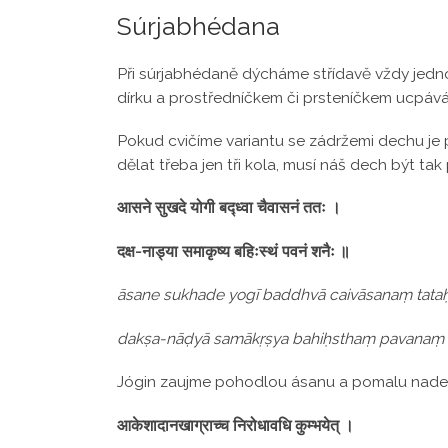
Súrjabhédana
Při súrjabhédaně dýcháme střídavě vždy jedno
dírku a prostředníčkem či prsteníčkem ucpáv
Pokud cvičíme variantu se zádržemi dechu je
dělat třeba jen tři kola, musí náš dech být ta
आसने सुखदे योगी बद्ध्वा चैवासनं ततः ।
दक्ष-नाड्या समाकृष्य बहिःस्थं पवनं शनैः ॥
āsane sukhade yogī baddhvā caivāsanaṃ tata
dakṣa-nāḍyā samākṛṣya bahiḥsthaṃ pavanaṃ 
Jógin zaujme pohodlou ásanu a pomalu nadechn
आकेशादानखाग्राच्च निरोधावधि कुम्भयेत् ।