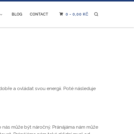
Search
BLOG
CONTACT
0 -
0,00
KČ
 dobře a ovládat svou energii. Poté následuje
ro nás může být náročný. Pránájáma nám může