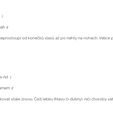
 ।
aiḥ ॥
neprostoupí od konečků vlasů až po nehty na nohách. Velice p
-hṛt ।
tamam ॥
kovat stále znovu. Čistí lebku (hlavu či dutiny), ničí choroby 