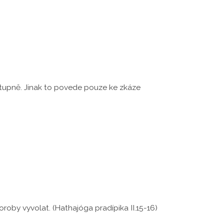
ostupně. Jinak to povede pouze ke zkáze
oby vyvolat. (Hathajóga pradípika II.15-16)